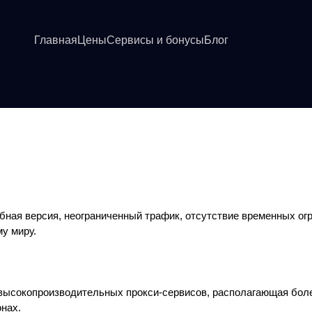
Главная
Цены
Сервисы и бонусы
Блог
ная версия, неограниченный трафик, отсутствие временных огр
му миру.
ысокопроизводительных прокси-сервисов, располагающая боле
онах.