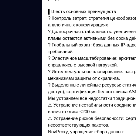
▌Шесть основных преимуществ
? Контроль затрат: стратегия ценообраз
аналогичных конфигурациях
? Долгосрочная стабильность: увеличен
планы остаются активными без срока дей
? Глобальный охват: база данных IP-адр
требований.
? Эластичное масштабирование: архитект
справляясь с высокой нагрузкой.
? Интеллектуальное планирование: настр
механизмам защиты от скрапинга.
? Выделенные линейные ресурсы: стати
доступ), сертификация белого списка AS
Мы устраняем все недостатки традицион
⚠️ Устранение нестабильности соединени
время отклика <200 мс.
⚠️ Устранение рисков безопасности: сер
несоответствующих пакетов.
NovProxy, упрощение сбора данных