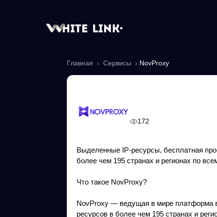
Главная
›
Сервисы
›
NovProxy
NovProxy
172
Выделенные IP-ресурсы, бесплатная проб
более чем 195 странах и регионах по все
Что такое NovProxy?
NovProxy — ведущая в мире платформа в
ресурсов в более чем 195 странах и реги