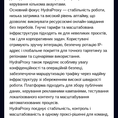
керування кількома акаунтами.
Основний фокус HydraProxy — стабільність роботи,
низька затримка та високий рівень аптайму, що
дозволяє виконувати ресурсоємні онлайн-завдання
без перебоїв. Гнучкі тарифи та масштабована
інфраструктура підходять як для невеликих проєктів,
так і для корпоративних задач. Користувачі
отримують зручну інтеграцію, безпечну ротацію IP-
адрес і глобальне покриття для точного таргетингу за
регіонами та сценаріями використання.
HydraProxy також приділяє особливу увагу
конфіденційності та операційній безпеці,
забезпечуючи маршрутизацію трафіку через надійну
інфраструктуру зі збереженням високої швидкості
роботи. Платформа підходить для збору публічних
даних, керування рекламними кампаніями, тестування
локалізованого контенту та масштабування
автоматизованих процесів.
HydraProxy поєднує стабільність, контроль і
масштабованість в одному проксі-рішенні для команд,