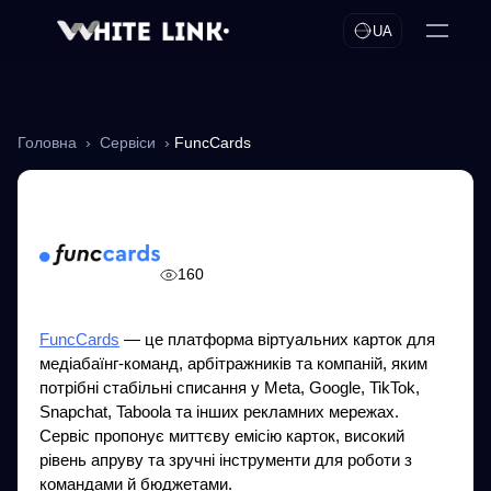
UA
Головна
›
Сервіси
›
FuncCards
FuncCards
160
FuncCards
— це платформа віртуальних карток для
медіабаїнг-команд, арбітражників та компаній, яким
потрібні стабільні списання у Meta, Google, TikTok,
Snapchat, Taboola та інших рекламних мережах.
Сервіс пропонує миттєву емісію карток, високий
рівень апруву та зручні інструменти для роботи з
командами й бюджетами.