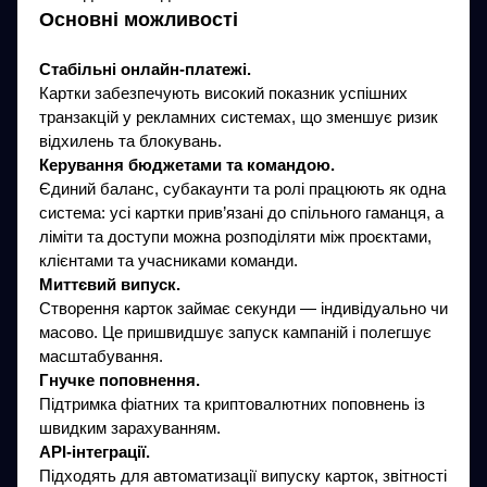
Основні можливості
Стабільні онлайн-платежі.
Картки забезпечують високий показник успішних
транзакцій у рекламних системах, що зменшує ризик
відхилень та блокувань.
Керування бюджетами та командою.
Єдиний баланс, субакаунти та ролі працюють як одна
система: усі картки прив’язані до спільного гаманця, а
ліміти та доступи можна розподіляти між проєктами,
клієнтами та учасниками команди.
Миттєвий випуск.
Створення карток займає секунди — індивідуально чи
масово. Це пришвидшує запуск кампаній і полегшує
масштабування.
Гнучке поповнення.
Підтримка фіатних та криптовалютних поповнень із
швидким зарахуванням.
API-інтеграції.
Підходять для автоматизації випуску карток, звітності