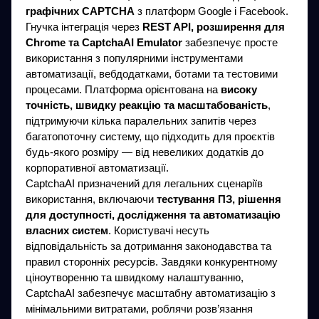
графічних CAPTCHA
з платформ Google і Facebook.
Гнучка інтеграція через
REST API, розширення для
Chrome та CaptchaAI Emulator
забезпечує просте
використання з популярними інструментами
автоматизації, вебдодатками, ботами та тестовими
процесами. Платформа орієнтована на
високу
точність, швидку реакцію та масштабованість
,
підтримуючи кілька паралельних запитів через
багатопоточну систему, що підходить для проєктів
будь-якого розміру — від невеликих додатків до
корпоративної автоматизації.
CaptchaAI призначений для легальних сценаріїв
використання, включаючи
тестування ПЗ, рішення
для доступності, дослідження та автоматизацію
власних систем
. Користувачі несуть
відповідальність за дотримання законодавства та
правил сторонніх ресурсів. Завдяки конкурентному
ціноутворенню та швидкому налаштуванню,
CaptchaAI забезпечує масштабну автоматизацію з
мінімальними витратами, роблячи розв’язання