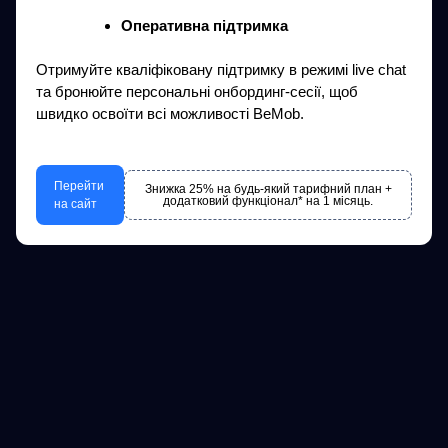
Оперативна підтримка
Отримуйте кваліфіковану підтримку в режимі live chat
та бронюйте персональні онбординг-сесії, щоб
швидко освоїти всі можливості BeMob.
Перейти
Знижка 25% на будь-який тарифний план +
додатковий функціонал* на 1 місяць.
на сайт