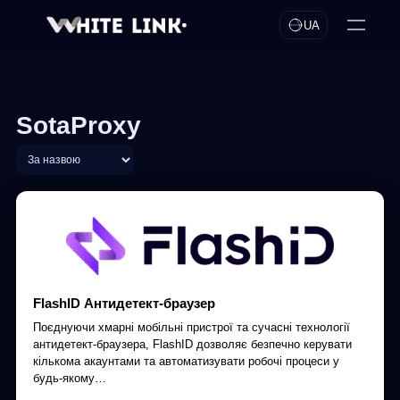
UA
SotaProxy
FlashID Антидетект-браузер
Поєднуючи хмарні мобільні пристрої та сучасні технології
антидетект-браузера, FlashID дозволяє безпечно керувати
кількома акаунтами та автоматизувати робочі процеси у
будь-якому…