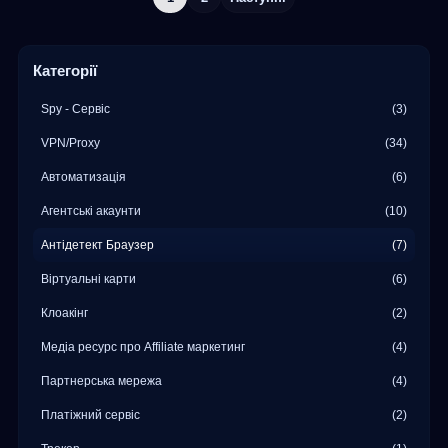
Категорії
Spy - Сервіс
(3)
VPN/Proxy
(34)
Автоматизація
(6)
Агентські акаунти
(10)
Антідетект Браузер
(7)
Віртуальні карти
(6)
Клоакінг
(2)
Медіа ресурс про Affiliate маркетинг
(4)
Партнерська мережа
(4)
Платіжний сервіс
(2)