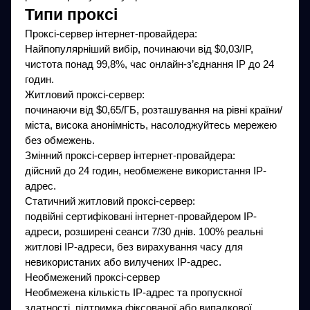
Типи проксі
Проксі-сервер інтернет-провайдера:
Найпопулярніший вибір, починаючи від $0,03/IP,
чистота понад 99,8%, час онлайн-з’єднання IP до 24
годин.
Житловий проксі-сервер:
починаючи від $0,65/ГБ, розташування на рівні країни/
міста, висока анонімність, насолоджуйтесь мережею
без обмежень.
Змінний проксі-сервер інтернет-провайдера:
дійсний до 24 годин, необмежене використання IP-
адрес.
Статичний житловий проксі-сервер:
подвійні сертифіковані інтернет-провайдером IP-
адреси, розширені сеанси 7/30 днів. 100% реальні
житлові IP-адреси, без вирахування часу для
невикористаних або вилучених IP-адрес.
Необмежений проксі-сервер
Необмежена кількість IP-адрес та пропускної
здатності, підтримка фіксованої або випадкової