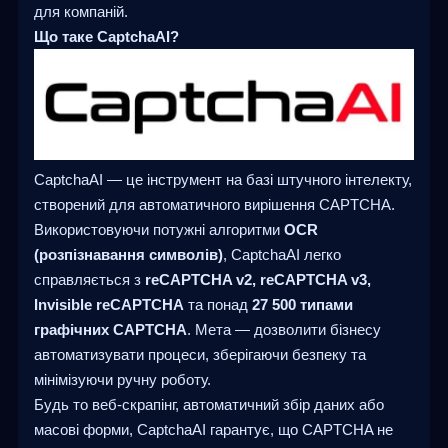
для компаній.
Що таке CaptchaAI?
CaptchaAI — це інструмент на базі штучного інтелекту,
створений для автоматичного вирішення CAPTCHA.
Використовуючи потужні алгоритми
OCR
(розпізнавання символів)
, CaptchaAI легко
справляється з
reCAPTCHA v2, reCAPTCHA v3,
Invisible reCAPTCHA
та понад
27 500 типами
графічних CAPTCHA
. Мета — дозволити бізнесу
автоматизувати процеси, зберігаючи безпеку та
мінімізуючи ручну роботу.
Будь то веб-скрапінг, автоматичний збір даних або
масові форми, CaptchaAI гарантує, що CAPTCHA не