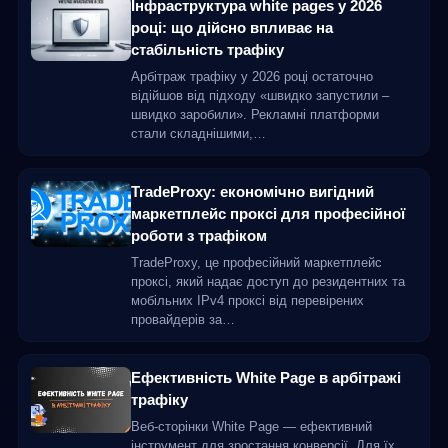
Інфраструктура white pages у 2026
році: що дійсно впливає на
стабільність трафіку
Арбітраж трафіку у 2026 році остаточно
відійшов від підходу «швидко запустили –
швидко заробили». Рекламні платформи
стали складнішими,…
TradeProxy: економічно вигідний
маркетплейс проксі для професійної
роботи з трафіком
TradeProxy, це професійний маркетплейс
проксі, який надає доступ до резидентних та
мобільних IPv4 проксі від перевірених
провайдерів за…
Ефективність White Page в арбітражі
трафіку
Веб-сторінки White Page — ефективний
інструмент для зростання конверсії. Для їх