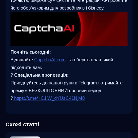
точність, широка сумісність та інтеграційні API роблять
його обов’язковим для розробників і бізнесу.
Почніть сьогодні:
Відвідайте
CaptchaAI.com
та оберіть план, який
підходить вам.
?
Спеціальна пропозиція:
Приєднуйтесь до нашої групи в Telegram і отримайте
преміум БЕЗКОШТОВНИЙ пробний період
?
https://t.me/+C1iW_dYUsC41NjM8
Схожі статті