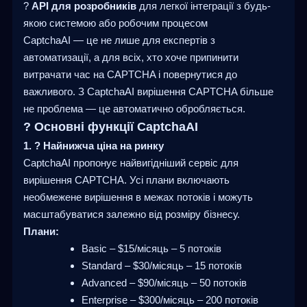
?
API для розробників
для легкої інтеграції з будь-
якою системою або робочим процесом
CaptchaAI — це не лише для експертів з
автоматизації, а для всіх, хто хоче припинити
витрачати час на CAPTCHA і повернутися до
важливого. З CaptchaAI вирішення CAPTCHA більше
не проблема — це автоматично обробляється.
? Основні функції CaptchaAI
1. ? Найнижча ціна на ринку
CaptchaAI пропонує найвигідніший сервіс для
вирішення CAPTCHA. Усі плани включають
необмежене вирішення в межах потоків і можуть
масштабуватися залежно від розміру бізнесу.
Плани:
Basic – $15/місяць – 5 потоків
Standard – $30/місяць – 15 потоків
Advanced – $90/місяць – 50 потоків
Enterprise – $300/місяць – 200 потоків