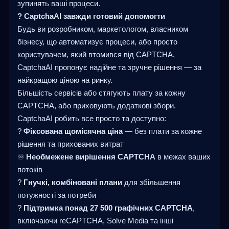
зупинять ваші процеси.
? CaptchaAI завжди готовий допомогти
Будь ви розробником, маркетологом, власником
бізнесу, що автоматизує процеси, або просто
користувачем, який втомився від CAPTCHA,
CaptchaAI пропонує надійне та зручне рішення — за
найкращою ціною на ринку.
Більшість сервісів або стягують плату за кожну
CAPTCHA, або приховують додаткові збори.
CaptchaAI робить все просто та доступно:
?
Фіксована щомісячна ціна
— без плати за кожне
рішення та прихованих витрат
♾️
Необмежене вирішення CAPTCHA
в межах ваших
потоків
?
Гнучкі, комбіновані плани
для збільшення
потужності за потреби
?️
Підтримка понад 27 500 графічних CAPTCHA
,
включаючи reCAPTCHA, Solve Media та інші