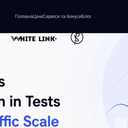
есті, але ламаються при масштабуванні трафіку
Головна
Ціни
Сервіси та бонуси
Блог