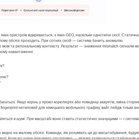
 яких пристроїв відкривається, з яких GEO, наскільки однотипні сесії. Статична
малому обсязі проходить. При сотнях сесій — система бачить аномалію.
ого мові та регіональному контексту. Результат — зниження mismatch сигналів
ьному навантаженні.
ів?
урою?
?
агатьох. Якщо корінь у проксі-кореляціях або поведінці акаунтів, зміна сторін
fingerprint нетиповий для німецького мобільного трафіку, вайт пейдж тільки 
бляться в шумі. При масштабі вони стають статистично значущими — і система 
о видно на малому обсязі. Команди, які розуміють це до масштабування, будую
ції. Коли всі шари працюють послідовно — зв’язка залишається стабільною не