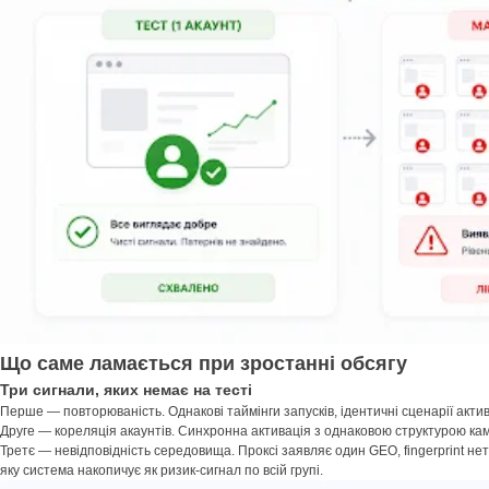
Що саме ламається при зростанні обсягу
Три сигнали, яких немає на тесті
Перше — повторюваність. Однакові таймінги запусків, ідентичні сценарії актив
Друге — кореляція акаунтів. Синхронна активація з однаковою структурою ка
Третє — невідповідність середовища. Проксі заявляє один GEO, fingerprint не
яку система накопичує як ризик-сигнал по всій групі.