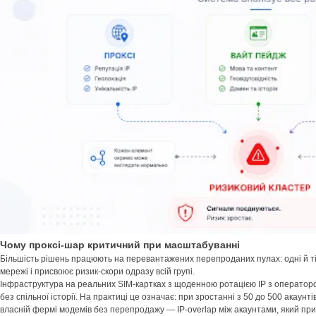
Чому проксі-шар критичний при масштабуванні
Більшість рішень працюють на перевантажених перепроданих пулах: одні й ті с
мережі і присвоює ризик-скори одразу всій групі.
Інфраструктура на реальних SIM-картках з щоденною ротацією IP з оператор
без спільної історії. На практиці це означає: при зростанні з 50 до 500 акау
власній фермі модемів без перепродажу — IP-overlap між акаунтами, який пр