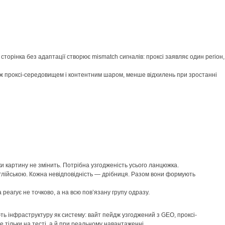
 сторінка без адаптації створює mismatch сигналів: проксі заявляє один регіон,
 між проксі-середовищем і контентним шаром, менше відхилень при зростанні
ки картину не змінить. Потрібна узгодженість усього ланцюжка.
англійською. Кожна невідповідність — дрібниця. Разом вони формують
реагує не точково, а на всю пов’язану групу одразу.
ть інфраструктуру як систему: вайт пейдж узгоджений з GEO, проксі-
 тільки на тесті, а й при реальному навантаженні.