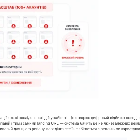
ації, схожі послідовності дій у кабінеті. Це створює цифровий відбиток повед
мпаній і тими самими landing URL — система бачить це не як незалежних рекл
типовий для цього регіону, поведінка сесії не збігається з реальними користу