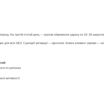
період. На третій-п’ятий день — групові обмеження одразу по 20–30 акаунтів
дин для всіх GEO. Сценарії активації — ідентичні. Кожен елемент окремо — не
табі
ати по регіонах
ної активності