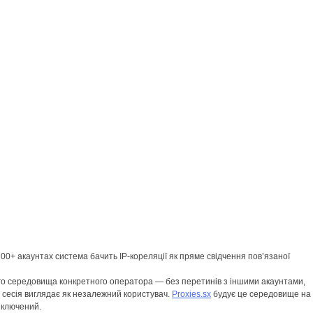
00+ акаунтах система бачить IP-кореляції як пряме свідчення пов’язаної
ого середовища конкретного оператора — без перетинів з іншими акаунтами,
на сесія виглядає як незалежний користувач.
Proxies.sx
будує це середовище на
иключений.