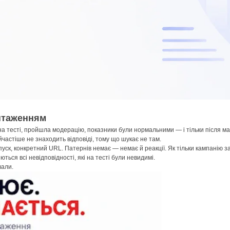
антаженням
на тесті, пройшла модерацію, показники були нормальними — і тільки після м
частіше не знаходить відповіді, тому що шукає не там.
пуск, конкретний URL. Патернів немає — немає й реакції. Як тільки кампанію 
ться всі невідповідності, які на тесті були невидимі.
вали.