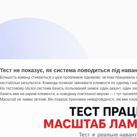
Тест не показує, як система поводиться під нав
Більшість команд стикаються з цією проблемою однаково: зв’язка працювала 
нестабільні результати. Команда починає змінювати елементи по одному і най
На тестовому обсязі система бачить ізольований знімок: один акаунт, один за
бачить вже не окремі елементи, а поведінку пов’язаної мережі — і тут проявляю
Масштаб не ламає зв’язки. Він показує приховані невідповідності, які вже існу