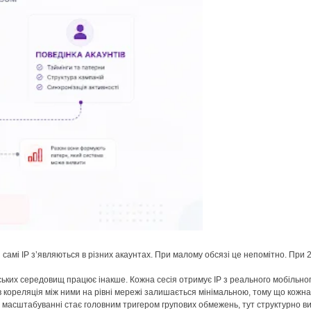
амі IP з’являються в різних акаунтах. При малому обсязі це непомітно. При 2
ських середовищ працює інакше. Кожна сесія отримує IP з реального мобільн
нтів кореляція між ними на рівні мережі залишається мінімальною, тому що кож
и масштабуванні стає головним тригером групових обмежень, тут структурно в