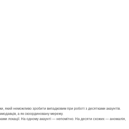
інки, який неможливо зробити випадковим при роботі з десятками акаунтів.
амодавців, а як скоординовану мережу.
вачами локації. На одному акаунті — непомітно. На десяти схожих — аномалія,