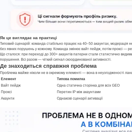
Як це виглядає на практиці
Типовий сценарій: команда стабільно працює на 40–50 акаунтах, модерація н
без явних порушень у кожному. Команда змінює вайт пейдж, потім проксі — ре
Що сталося: при переході до 300+ акаунтів патерни стали статистично видимим
порушення. Всі разом — чіткий сигнал скоординованої активності.
Де знаходиться справжня проблема
Проблема майже ніколи не в окремому елементі — вона в неузгодженості ланц
Елемент
Типова помилка
Вайт пейдж
Одна статична сторінка для всіх GEO
Проксі
Перетин IP між акаунтами
Акаунти
Однакові сценарії активації