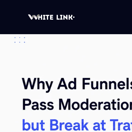
Month:
May 2026
Чому рекламні зв’язки проходять модерацію на т
Posted on
27.05.2026
by
edit