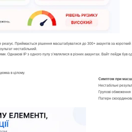
е реагує. Приймається рішення масштабуватися до 300+ акаунтів за короткий 
зультат нестабільний.
и. Однакові IP з одного пулу з’являлися в різних акаунтах. Вайт пейдж був о
южка в цілому.
Симптом при масш
Нестабільні результ
Групові обмеження
Патерн скоординова