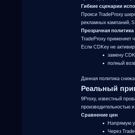
Гибкие сценарии исп
Прокси TradeProxy шир
рекламных кампаний, SE
Прозрачная политика 
TradeProxy применяет ч
Если CDKey не активиру
замену CDK
полный возв
Данная политика снижае
Реальный прим
9Proxy, известный про
производительностью 
Сравнение цен
Напрямую у 
Через Trade