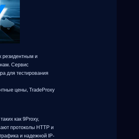
к резидентным и
енам. Сервис
ура для тестирования
нтные цены, TradeProxy
аких как 9Proxy,
ивают протоколы HTTP и
трафика и надежной IP-