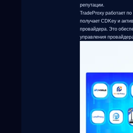
репутации.
TradeProxy работает п
получает CDKey и акти
провайдера. Это обеспе
управления провайдера