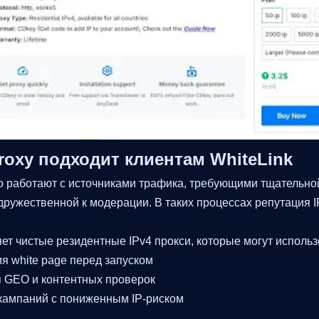
roxy подходит клиентам WhiteLink
о работают с источниками трафика, требующими тщательной
дружественной к модерации. В таких процессах репутация I
ет чистые резидентные IPv4 прокси, которые могут использ
я white page перед запуском
 GEO и контентных проверок
 кампаний с пониженным IP-риском