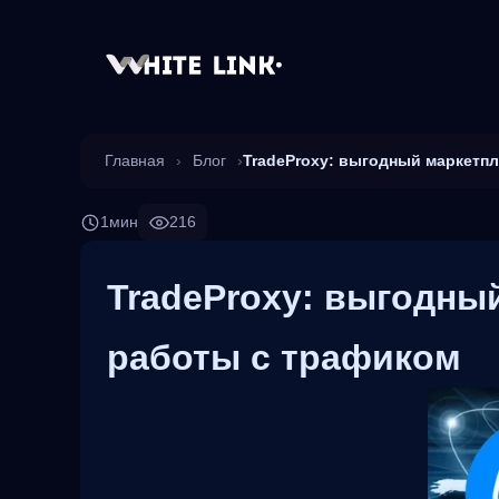
Главная
›
Блог
›
TradeProxy: выгодный маркетп
1мин
216
TradeProxy: выгодны
работы с трафиком