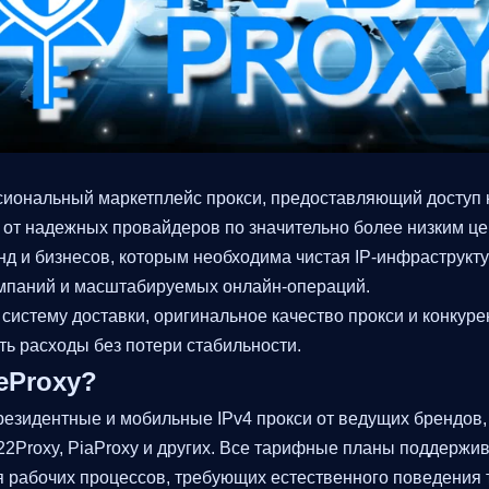
ссиональный маркетплейс прокси, предоставляющий доступ 
 от надежных провайдеров по значительно более низким ц
нд и бизнесов, которым необходима чистая IP-инфраструкт
ампаний и масштабируемых онлайн-операций.
истему доставки, оригинальное качество прокси и конкуре
ь расходы без потери стабильности.
eProxy?
резидентные и мобильные IPv4 прокси от ведущих брендов, т
922Proxy, PiaProxy и других. Все тарифные планы поддерж
 рабочих процессов, требующих естественного поведения 