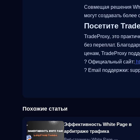
Совмещая решения White
могут создавать более
Посетите Trade
TradeProxy, это практ
без переплат. Благода
ценам, TradeProxy под
? Официальный сайт:
ht
? Email поддержки: supp
Похожие статьи
Эффективность White Page в
арбитраже трафика
Веб-страницы White Page —