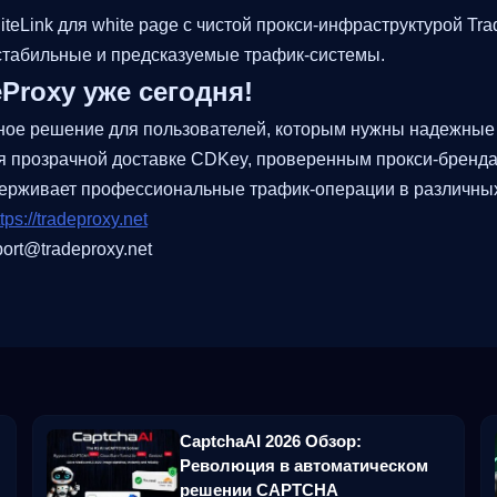
Link для white page с чистой прокси-инфраструктурой Tra
 стабильные и предсказуемые трафик-системы.
Proxy уже сегодня!
ичное решение для пользователей, которым нужны надежные
ря прозрачной доставке CDKey, проверенным прокси-бренд
держивает профессиональные трафик-операции в различных
tps://tradeproxy.net
ort@tradeproxy.net
CaptchaAI 2026 Обзор:
Революция в автоматическом
решении CAPTCHA