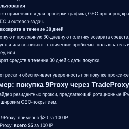
ользования
око применяются для проверки трафика, GEO-проверок, кра
O и outreach-задач.
возврата в течение 30 дней
еткую и прозрачную 30-дневную политику возврата средств
ется или возникают технические проблемы, пользователь и
ey, или
рат средств в течение 30 дней с даты покупки.
т риски и обеспечивает уверенность при покупке прокси-се
ер: покупка 9Proxy через TradeProxy
вайдер резидентных прокси, предлагающий ротационные IPv
и широким GEO-покрытием.
9Proxy: примерно $20 за 100 IP
Proxy:
всего $5
за 100 IP