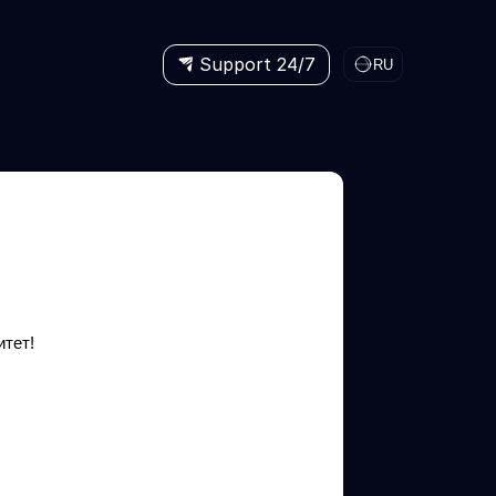
Support 24/7
RU
итет!