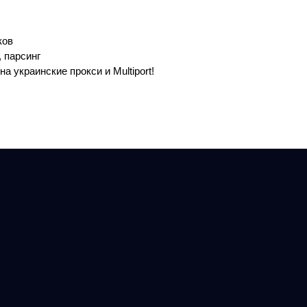
ков
 парсинг
 украинские прокси и Multiport!