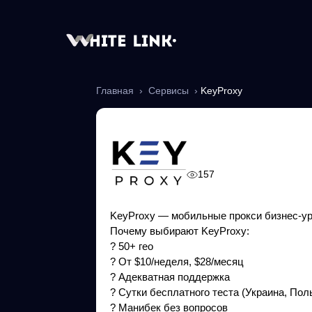
Главная
›
Сервисы
›
KeyProxy
KeyProxy
157
KeyProxy — мобильные прокси бизнес-уро
Почему выбирают KeyProxy:
? 50+ гео
? От $10/неделя, $28/месяц
? Адекватная поддержка
? Сутки бесплатного теста (Украина, По
? Манибек без вопросов