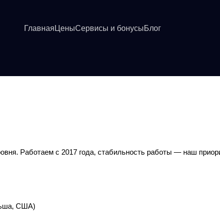
Главная
Цены
Сервисы и бонусы
Блог
вня. Работаем с 2017 года, стабильность работы — наш приор
льша, США)