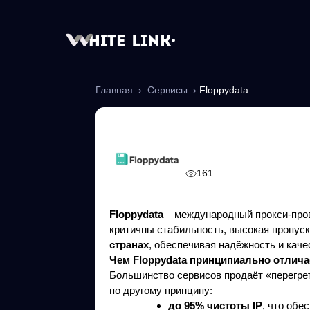
Главная
›
Сервисы
›
Floppydata
Floppydata
161
Floppydata
– международный прокси-пров
критичны стабильность, высокая пропуск
странах
, обеспечивая надёжность и кач
Чем Floppydata принципиально отличае
Большинство сервисов продаёт «перегреты
по другому принципу:
до 95% чистоты IP
, что обе