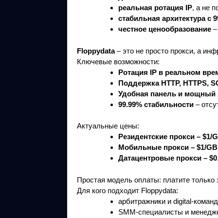
реальная ротация IP
, а не 
стабильная архитектура с 9
честное ценообразование
–
Floppydata
– это не просто прокси, а ин
Ключевые возможности:
Ротация IP в реальном вре
Поддержка HTTP, HTTPS, 
Удобная панель и мощный 
99.99% стабильности
– отсу
Актуальные цены:
Резидентские прокси – $1/
Мобильные прокси – $1/GB
Датацентровые прокси – $0
Простая модель оплаты: платите только 
Для кого подходит Floppydata:
арбитражники и digital-кома
SMM-специалисты и менедже