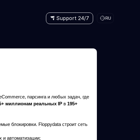
Support 24/7
RU
eCommerce, парсинга и любых задач, где
5+ миллионам реальных IP
в
195+
мые блокировки. Floppydata строит сеть
х и автоматизации;