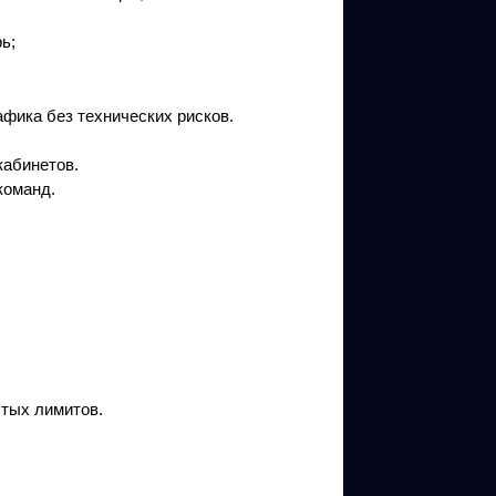
ь;
афика без технических рисков.
кабинетов.
команд.
ытых лимитов.