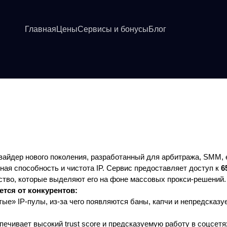
Главная
Цены
Сервисы и бонусы
Блог
айдер нового поколения, разработанный для арбитража, SMM, 
ная способность и чистота IP. Сервис предоставляет доступ к
6
ество, которые выделяют его на фоне массовых прокси-решений.
тся от конкурентов:
е» IP-пулы, из-за чего появляются баны, капчи и непредсказуе
спечивает высокий trust score и предсказуемую работу в соцсетя