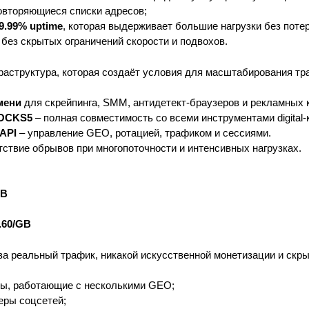
повторяющиеся списки адресов;
9.99% uptime
, которая выдерживает большие нагрузки без потер
 без скрытых ограничений скорости и подвохов.
фраструктура, которая создаёт условия для масштабирования тр
мени
для скрейпинга, SMM, антидетект-браузеров и рекламных 
SOCKS5
– полная совместимость со всеми инструментами digital-
API
– управление GEO, ротацией, трафиком и сессиями.
тствие обрывов при многопоточности и интенсивных нагрузках.
GB
.60/GB
за реальный трафик, никакой искусственной монетизации и скр
нды, работающие с несколькими GEO;
ры соцсетей;