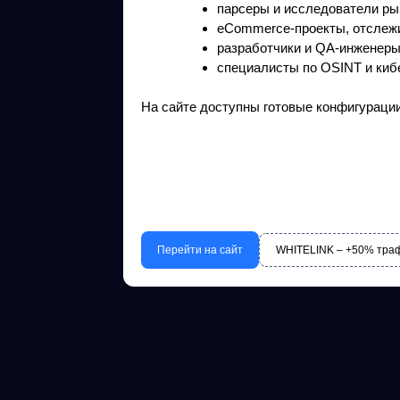
парсеры и исследователи ры
eCommerce-проекты, отслежи
разработчики и QA-инженеры
специалисты по OSINT и киб
На сайте доступны готовые конфигурации д
Перейти на сайт
WHITELINK – +50% траф