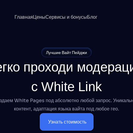
Главная
Цены
Сервисы и бонусы
Блог
Лучшие Вайт Пейджи
егко проходи модерац
с White Link
здаем White Pages под абсолютно любой запрос. Уникаль
контент, адаптация языка вайта под любое гео.
 Узнать стоимость