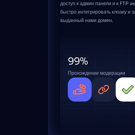
доступ к админ панели и к FTP ак
быстро интегрировать клоаку и з
выданный нами домен. 
99%
Прохождение модерации