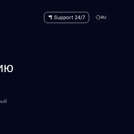
Support 24/7
RU
ию
ный