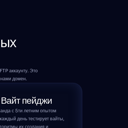
ых 
TP аккаунту. Это 
 нами домен. 
Вайт пейджи
нда с 5ти летним опытом 
каждый день тестирует вайты, 
горитмы их создания и 