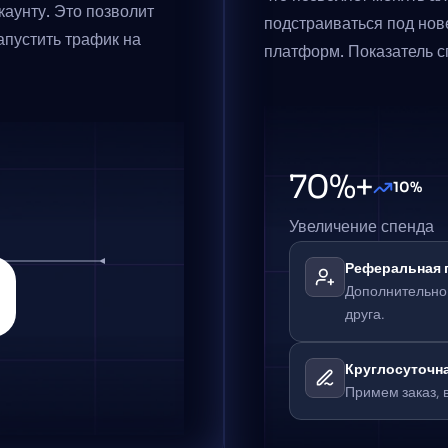
каунту. Это позволит 
подстраиваться под нов
апустить трафик на 
платформ. Показатель с
70%+
10%
Увеличение спенда
Реферальная 
Дополнительно 
друга.
Круглосуточн
‏‏‎ ‎‏‏‎ ‎‏‏‎ ‎‏‏‎ ‎‏‏‎ ‎‏‏‎ ‎‏‏‎ ‎‏‏‎ ‎‏‏‎ ‎‏‏‎ ‎‏‏‎ ‎‏‏‎ ‎‏‏‎ ‎‏‏‎ ‎‏‏‎ ‎‏‏‎ ‎‏‏‎ ‎‏‏‎ ‎‏‏‎ ‎‏‏‎ ‎‏‏‎ ‎‏‏‎ ‎‏‏‎ ‎‏‏‎ ‎‏‏‎ ‎‏‏‎ ‎‏‏‎ ‎‏‏‎ ‎‏‏‎ ‎‏‏‎ ‎‏‏‎ ‎‏‏‎ ‎‏‏‎ ‎‏‏‎ ‎‏‏‎ ‎‏‏‎ ‎‏‏‎ ‎‏‏‎ ‎‏‏‎ ‎‏‏‎ ‎‏‏‎ ‎‏‏‎ ‎‏‏‎ ‎‏‏‎ ‎‏‏‎ ‎‏‏‎ ‎‏‏‎ ‎‏‏‎ ‎‏‏‎ ‎‏‏‎ ‎‏‏‎ ‎‏‏‎ ‎‏‏‎ ‎‏‏‎ ‎‏‏‎ ‎‏‏‎ ‎‏‏‎ ‎‏‏‎ ‎‏‏‎ ‎‏‏‎ ‎‏‏‎ ‎‏‏‎ ‎‏‏‎ ‎
Примем заказ, 